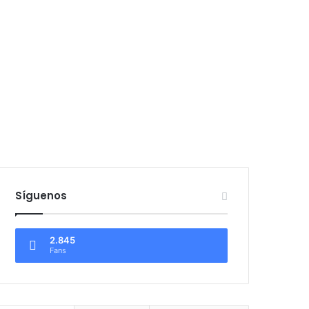
Síguenos
2.845
Fans