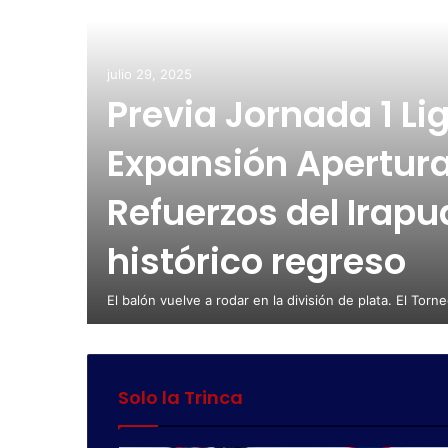
tadio
o
julio 29, 2025
Previa Jornada 1 Li
eranos
Expansión Apertura
Refuerzos del Irapu
s ganó
histórico regreso
etbol
El balón vuelve a rodar en la división de plata. El To
Solo la Trinca