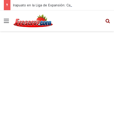
Irapuato en la Liga de Expansión: Calendario, Plantel para el Apertura 2025
Menú
B