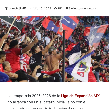
admsbajio
S
julio 10, 2025
153
5 minutos de lectura
e
n
d
a
n
e
m
a
i
l
La temporada 2025-2026 de la
Liga de Expansión MX
no arranca con un silbatazo inicial, sino con el
estruendo de una crisis institucional que ha