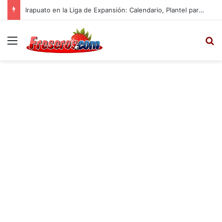
Irapuato en la Liga de Expansión: Calendario, Plantel para el Apertura 2025
Menú
B