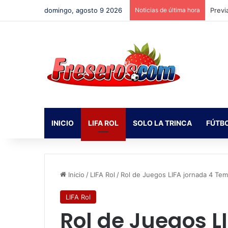
domingo, agosto 9 2026
Noticias de última hora
Irapu
INICIO
LIFA ROL
SOLO LA TRINCA
FÚTB
Inicio
/
LIFA Rol
/
Rol de Juegos LIFA jornada 4 Te
LIFA Rol
Rol de Juegos L