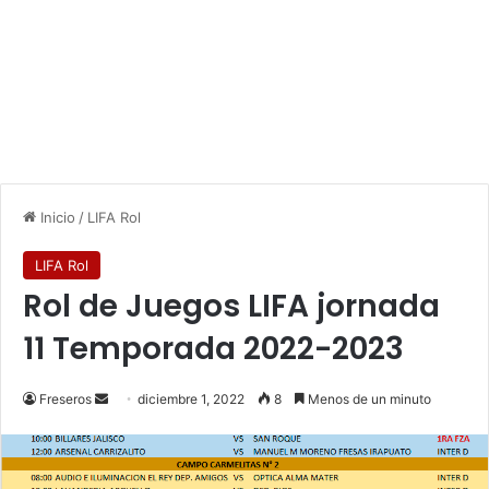
Inicio
/
LIFA Rol
LIFA Rol
Rol de Juegos LIFA jornada
11 Temporada 2022-2023
Freseros
S
diciembre 1, 2022
8
Menos de un minuto
e
n
d