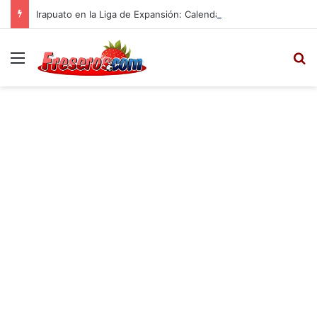
Irapuato en la Liga de Expansión: Calendario, Plantel para el Apertura 2025
Menú
B