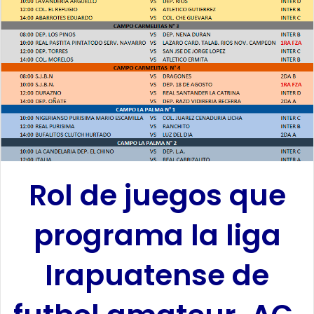
a
n
e
m
a
i
l
Rol de juegos que
programa la liga
Irapuatense de