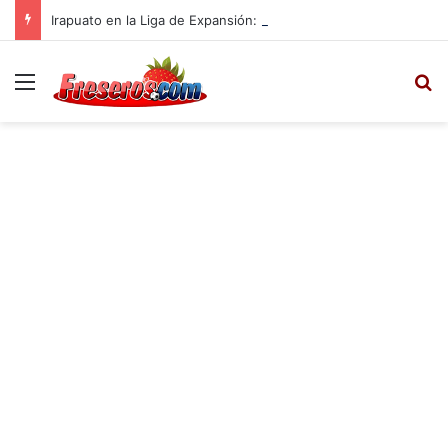
Irapuato en la Liga de Expansión: Calendario, Plantel para el Apertura 2025
Menú
B