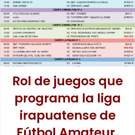
a
n
e
m
a
i
l
Rol de juegos que
programa la liga
irapuatense de
Fútbol Amateur.