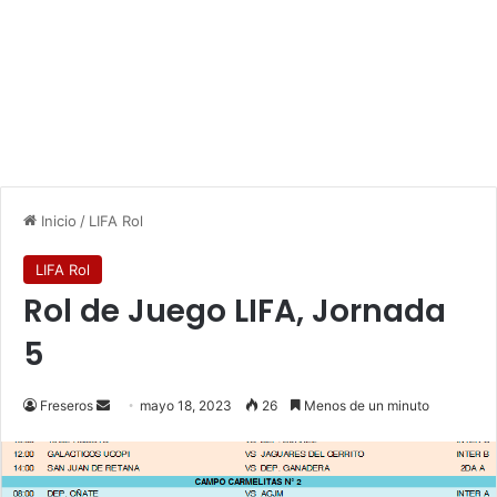
Inicio
/
LIFA Rol
LIFA Rol
Rol de Juego LIFA, Jornada
5
Freseros
S
mayo 18, 2023
26
Menos de un minuto
e
n
d