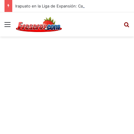
Irapuato en la Liga de Expansión: Calendario, Plantel para el Apertura 2025
Menú
B