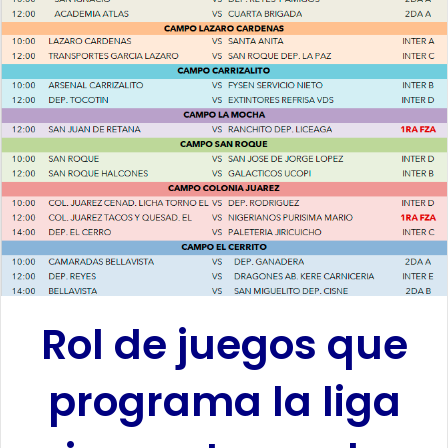
a
n
e
m
a
i
l
Rol de juegos que
programa la liga