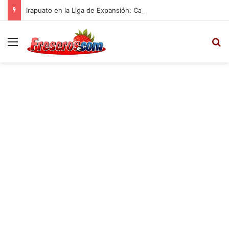
Irapuato en la Liga de Expansión: Calendario, Plantel para el Apertura 2025
Menú
B