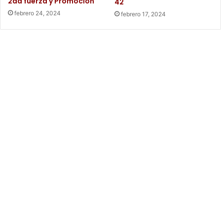
2da fuerza y Promoción
42
febrero 24, 2024
febrero 17, 2024