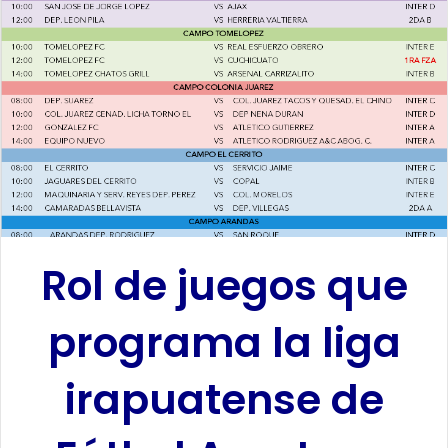
a
n
e
m
a
i
l
Rol de juegos que
programa la liga
irapuatense de