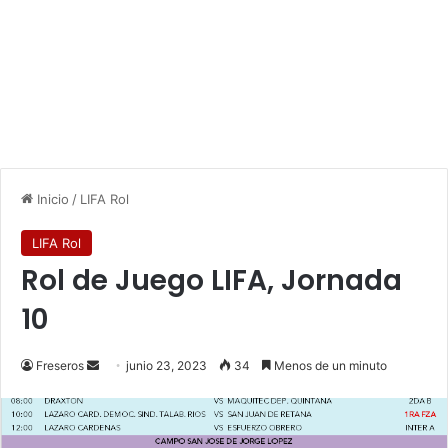
Inicio
/
LIFA Rol
LIFA Rol
Rol de Juego LIFA, Jornada
10
Freseros
S
junio 23, 2023
34
Menos de un minuto
e
n
d